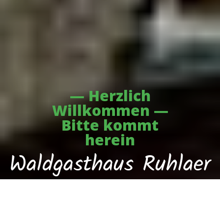
— Herzlich
Willkommen —
Bitte kommt
herein
Waldgasthaus Ruhlaer
Skihütte